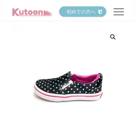
メ
初めての方へ
イ
ン
コ
ン
テ
ン
ツ
へ
移
動