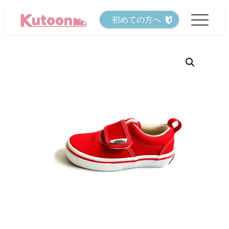
メ
初めての方へ
イ
ン
コ
ン
テ
ン
ツ
へ
移
動