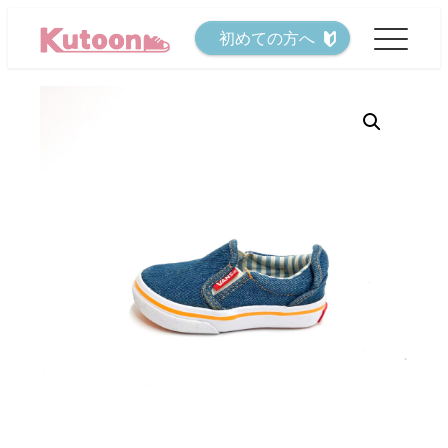
メ
初めての方へ
イ
ン
コ
ン
テ
ン
ツ
へ
移
動