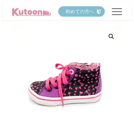
メ
初めての方へ
イ
ン
コ
ン
テ
ン
ツ
へ
移
動