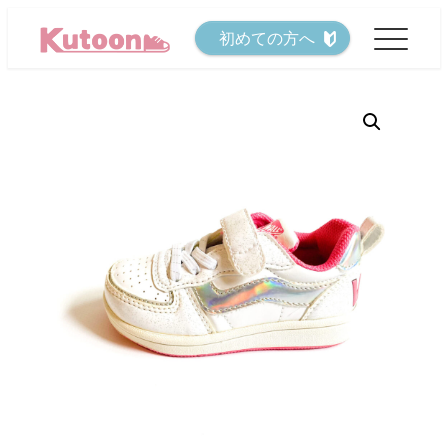
メ
初めての方へ
イ
ン
コ
ン
テ
ン
ツ
へ
移
動