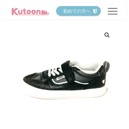
メ
初めての方へ
イ
ン
コ
ン
テ
ン
ツ
へ
移
動