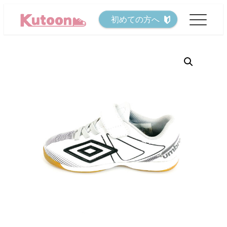
メ
初めての方へ
イ
ン
コ
ン
テ
ン
ツ
へ
移
動