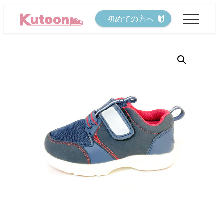
メ
初めての方へ
イ
ン
コ
ン
テ
ン
ツ
へ
移
動