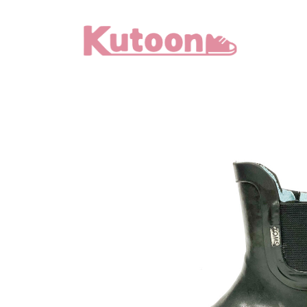
メ
イ
ン
コ
ン
テ
ン
ツ
へ
移
動