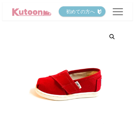
メ
初めての方へ
イ
ン
コ
ン
テ
ン
ツ
へ
移
動