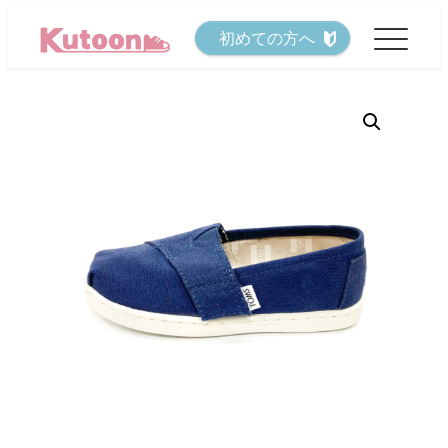
メ
初めての方へ
イ
ン
コ
ン
テ
ン
ツ
へ
移
動