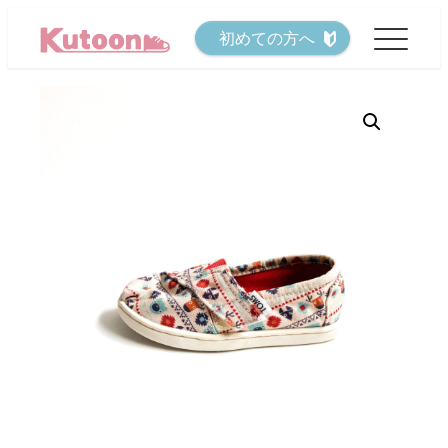
メ
初めての方へ
イ
ン
コ
ン
テ
ン
ツ
へ
移
動