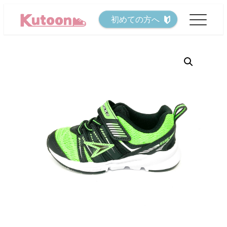
メ
初めての方へ
イ
ン
コ
ン
テ
ン
ツ
へ
移
動