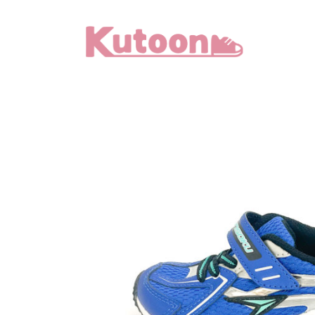
メ
イ
ン
コ
ン
テ
ン
ツ
へ
移
動