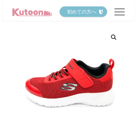
メ
初めての方へ
イ
ン
コ
ン
テ
ン
ツ
へ
移
動