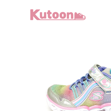
メ
イ
ン
コ
ン
テ
ン
ツ
へ
移
動