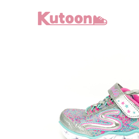
メ
イ
ン
コ
ン
テ
ン
ツ
へ
移
動