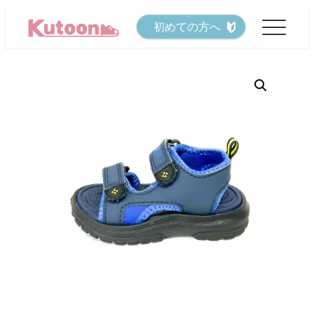
メ
初めての方へ
イ
ン
コ
ン
テ
ン
ツ
へ
移
動