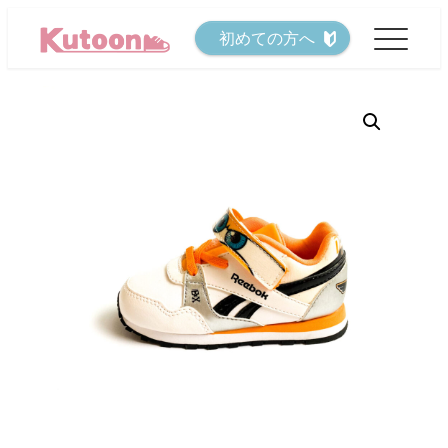
メ
初めての方へ
イ
ン
コ
ン
テ
ン
ツ
へ
移
動