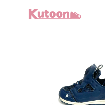
メ
イ
ン
コ
ン
テ
ン
ツ
へ
移
動