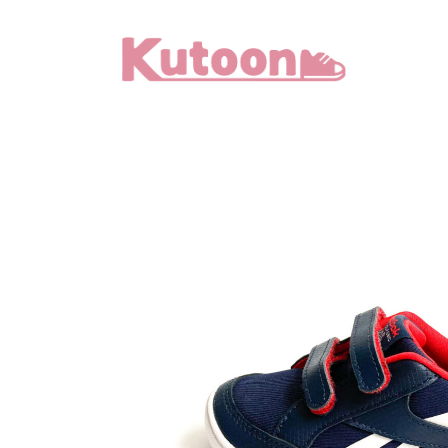
メ
イ
ン
コ
ン
テ
ン
ツ
へ
移
動