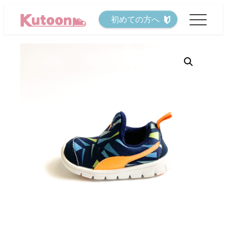
メ
初めての方へ
イ
ン
コ
ン
テ
ン
ツ
へ
移
動