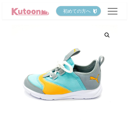
メ
初めての方へ
イ
ン
コ
ン
テ
ン
ツ
へ
移
動