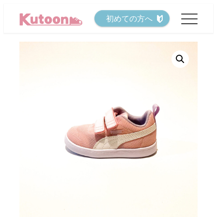
メ
初めての方へ
イ
ン
コ
ン
テ
ン
ツ
へ
移
動