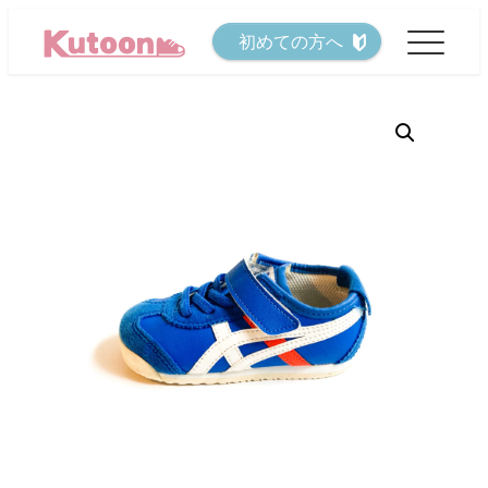
メ
初めての方へ
イ
ン
コ
ン
テ
ン
ツ
へ
移
動