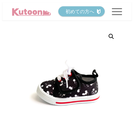
メ
初めての方へ
イ
ン
コ
ン
テ
ン
ツ
へ
移
動