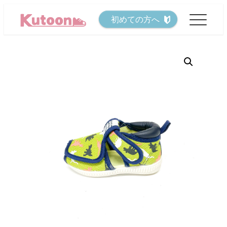
メ
初めての方へ
イ
ン
コ
ン
テ
ン
ツ
へ
移
動