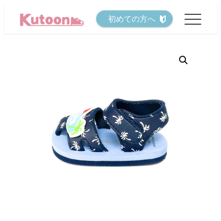
メ
初めての方へ
イ
ン
コ
ン
テ
ン
ツ
へ
移
動