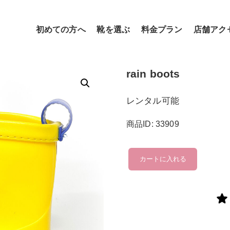
初めての方へ
靴を選ぶ
料金プラン
店舗アク
rain boots
レンタル可能
商品ID: 33909
rain
カートに入れる
boots
個