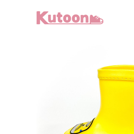
メ
イ
ン
コ
ン
テ
ン
ツ
へ
移
動