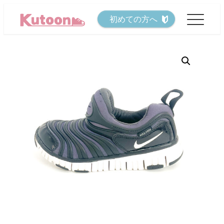
メ
初めての方へ
イ
ン
コ
ン
テ
ン
ツ
へ
移
動