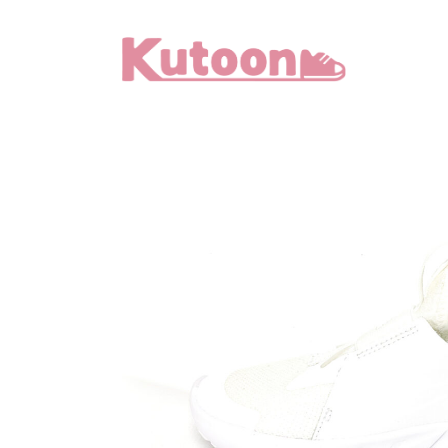
メ
イ
ン
コ
ン
テ
ン
ツ
へ
移
動