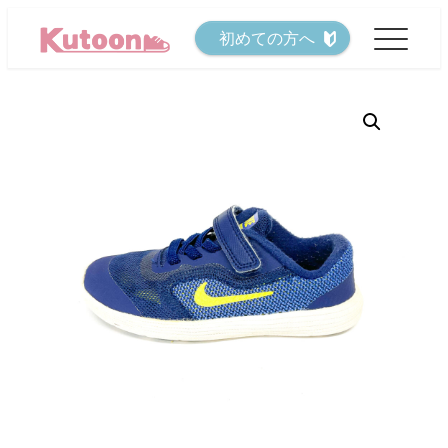
メ
初めての方へ
イ
ン
コ
ン
テ
ン
ツ
へ
移
動