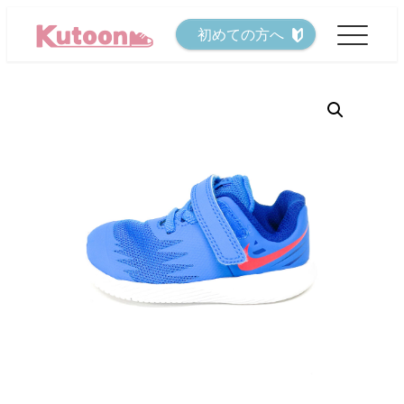
メ
初めての方へ
イ
ン
コ
ン
テ
ン
ツ
へ
移
動