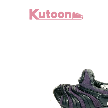
メ
イ
ン
コ
ン
テ
ン
ツ
へ
移
動