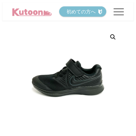
メ
初めての方へ
イ
ン
コ
ン
テ
ン
ツ
へ
移
動