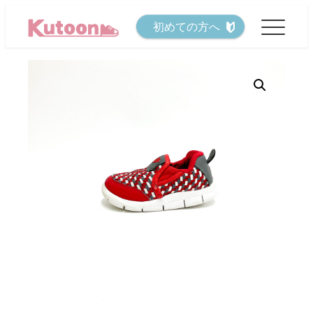
メ
初めての方へ
イ
ン
コ
ン
テ
ン
ツ
へ
移
動