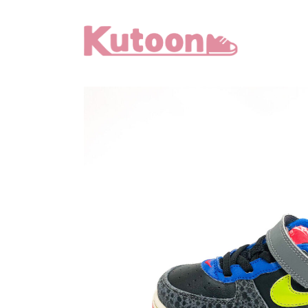
メ
イ
ン
コ
ン
テ
ン
ツ
へ
移
動