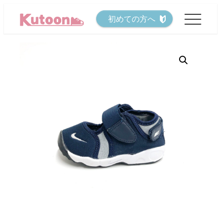
メ
初めての方へ
イ
ン
コ
ン
テ
ン
ツ
へ
移
動