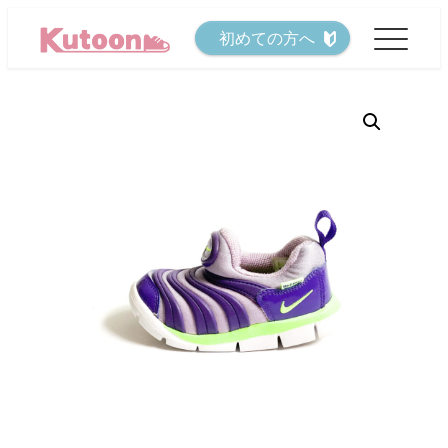
メ
初めての方へ
イ
ン
コ
ン
テ
ン
ツ
へ
移
動