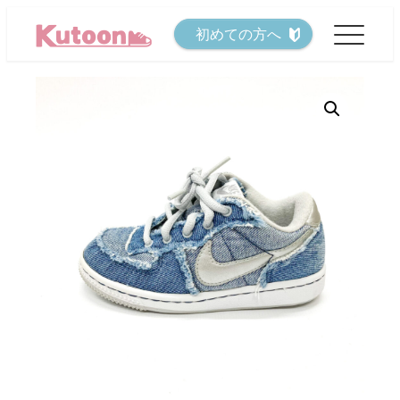
メ
初めての方へ
イ
ン
コ
ン
テ
ン
ツ
へ
移
動