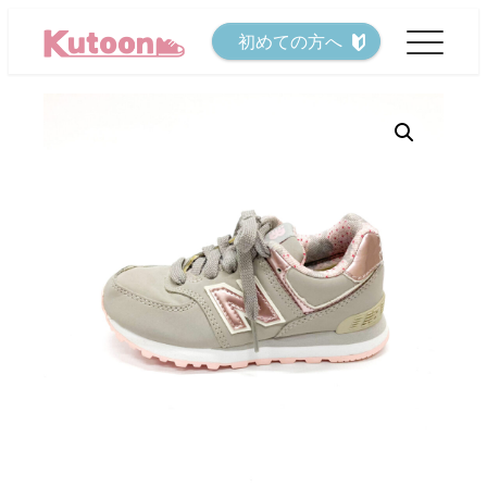
メ
初めての方へ
イ
ン
コ
ン
テ
ン
ツ
へ
移
動