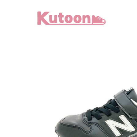
メ
イ
ン
コ
ン
テ
ン
ツ
へ
移
動