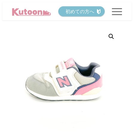
メ
初めての方へ
イ
ン
コ
ン
テ
ン
ツ
へ
移
動