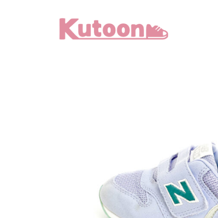
メ
イ
ン
コ
ン
テ
ン
ツ
へ
移
動