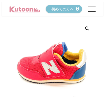
メ
初めての方へ
イ
ン
コ
ン
テ
ン
ツ
へ
移
動