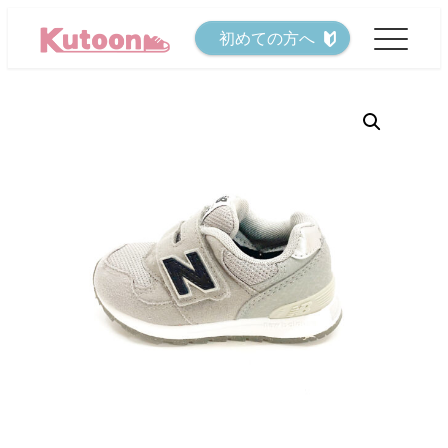
メ
初めての方へ
イ
ン
コ
ン
テ
ン
ツ
へ
移
動