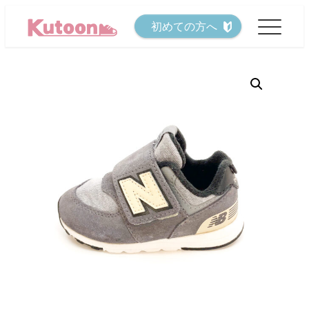
メ
初めての方へ
イ
ン
コ
ン
テ
ン
ツ
へ
移
動