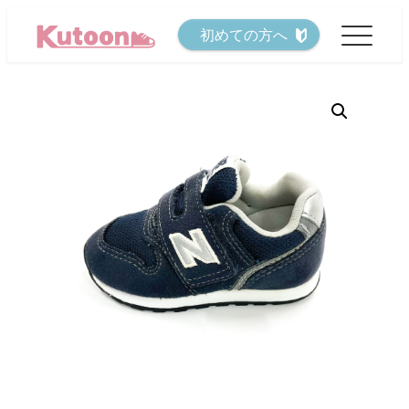
メ
初めての方へ
イ
ン
コ
ン
テ
ン
ツ
へ
移
動