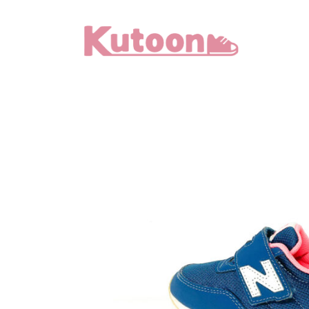
メ
イ
ン
コ
ン
テ
ン
ツ
へ
移
動