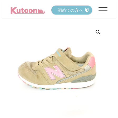
メ
初めての方へ
イ
ン
コ
ン
テ
ン
ツ
へ
移
動